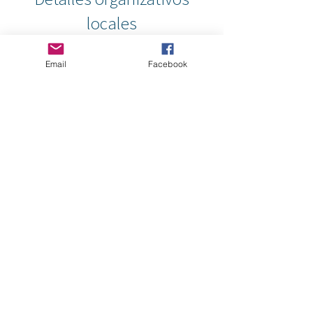
locales
Email
Facebook
Spain
Norway
Company Registration:
Social